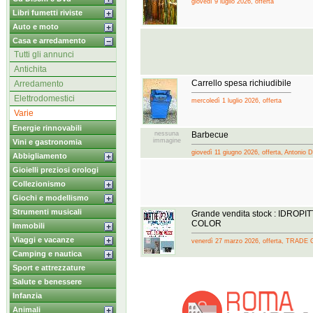
giovedì 9 luglio 2026, offerta
Libri fumetti riviste
Auto e moto
Casa e arredamento
Tutti gli annunci
Antichita
Carrello spesa richiudibile
Arredamento
Elettrodomestici
mercoledì 1 luglio 2026, offerta
Varie
Energie rinnovabili
nessuna
Barbecue
immagine
Vini e gastronomia
giovedì 11 giugno 2026, offerta, Antonio D
Abbigliamento
Gioielli preziosi orologi
Collezionismo
Giochi e modellismo
Strumenti musicali
Grande vendita stock : IDRO
COLOR
Immobili
Viaggi e vacanze
venerdì 27 marzo 2026, offerta, TRAD
Camping e nautica
Sport e attrezzature
Salute e benessere
Infanzia
Animali