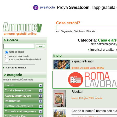
Prova
Sweatcoin
, l'app gratuit
Cosa cerchi?
es.: Segretaria, Fiat Punto, Bilocale...
ricerca
Categoria:
Casa e ar
altre sottocategorie:
inserisci gratuita
tutte le parole
titolo
almeno una parola
cerca anche nelle descrizioni
2 quadretti sacri
ricerca avanzata
giovedì 30 luglio 2026, offerta
categorie
mostra in modalità testuale
Lavoro
Corsi e formazione
Ricettari
Attrezzature lavoro
lunedì 13 luglio 2026, offerta
Informatica
Elettronica elettricita
Canne di bambù bambu con dia
Console e videogames
Cd Dischi e Dvd