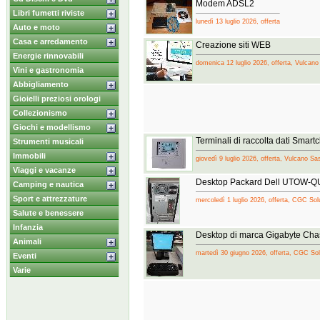
Modem ADSL2
Libri fumetti riviste
lunedì 13 luglio 2026, offerta
Auto e moto
Casa e arredamento
Creazione siti WEB
Energie rinnovabili
domenica 12 luglio 2026, offerta, Vulcano
Vini e gastronomia
Abbigliamento
Gioielli preziosi orologi
Collezionismo
Giochi e modellismo
Terminali di raccolta dati Smartc
Strumenti musicali
Immobili
giovedì 9 luglio 2026, offerta, Vulcano Sa
Viaggi e vacanze
Desktop Packard Dell UTOW-Q
Camping e nautica
Sport e attrezzature
mercoledì 1 luglio 2026, offerta, CGC Sol
Salute e benessere
Infanzia
Desktop di marca Gigabyte Ch
Animali
martedì 30 giugno 2026, offerta, CGC Sol
Eventi
Varie