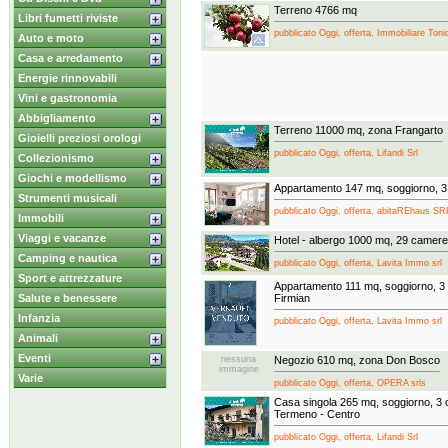
Terreno 4766 mq
Libri fumetti riviste
pubblicato Oggi, offerta, Immobiliare Toni
Auto e moto
Casa e arredamento
Energie rinnovabili
Vini e gastronomia
Abbigliamento
Terreno 11000 mq, zona Frangarto
Gioielli preziosi orologi
pubblicato Oggi, offerta, Lifandi Srl
Collezionismo
Giochi e modellismo
Appartamento 147 mq, soggiorno, 3
Strumenti musicali
pubblicato Oggi, offerta, abitaREhaus SR
Immobili
Viaggi e vacanze
Hotel - albergo 1000 mq, 29 camere
Camping e nautica
pubblicato Oggi, offerta, Lavita Immo srl
Sport e attrezzature
Appartamento 111 mq, soggiorno, 3
Salute e benessere
Firmian
Infanzia
pubblicato Oggi, offerta, Lavita Immo srl
Animali
Eventi
nessuna
Negozio 610 mq, zona Don Bosco
immagine
Varie
pubblicato Oggi, offerta, OPERA srls
Casa singola 265 mq, soggiorno, 3
Termeno - Centro
pubblicato Oggi, offerta, Lifandi Srl