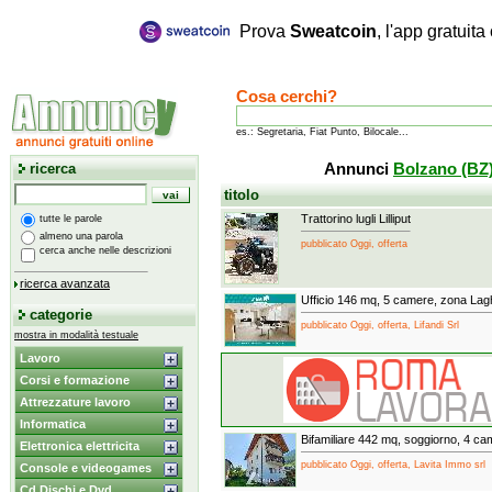
Prova
Sweatcoin
, l'app gratuit
Cosa cerchi?
es.: Segretaria, Fiat Punto, Bilocale...
ricerca
Annunci
Bolzano (BZ
titolo
Trattorino lugli Lilliput
tutte le parole
almeno una parola
pubblicato Oggi, offerta
cerca anche nelle descrizioni
ricerca avanzata
Ufficio 146 mq, 5 camere, zona Lagh
categorie
pubblicato Oggi, offerta, Lifandi Srl
mostra in modalità testuale
Lavoro
Corsi e formazione
Attrezzature lavoro
Informatica
Bifamiliare 442 mq, soggiorno, 4 c
Elettronica elettricita
pubblicato Oggi, offerta, Lavita Immo srl
Console e videogames
Cd Dischi e Dvd