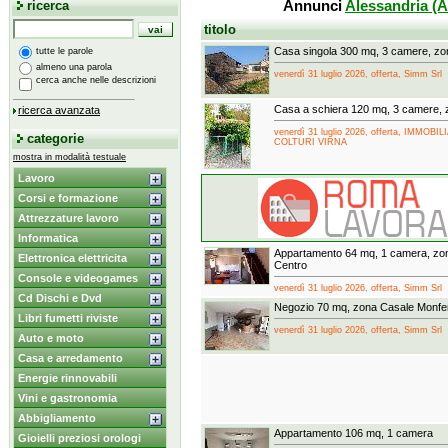
ricerca
Annunci
Alessandria (A
titolo
Casa singola 300 mq, 3 camere, z
tutte le parole
almeno una parola
venerdì 31 luglio 2026, offerta, Simm Srl
cerca anche nelle descrizioni
Casa a schiera 120 mq, 3 camere,
ricerca avanzata
venerdì 31 luglio 2026, offerta, IMMO
categorie
COLTURI VIRNA
mostra in modalità testuale
Lavoro
Corsi e formazione
Attrezzature lavoro
Informatica
Appartamento 64 mq, 1 camera, zon
Elettronica elettricita
Centro
Console e videogames
venerdì 31 luglio 2026, offerta, Simm Srl
Cd Dischi e Dvd
Negozio 70 mq, zona Casale Monfe
Libri fumetti riviste
venerdì 31 luglio 2026, offerta, Simm Srl
Auto e moto
Casa e arredamento
Energie rinnovabili
Vini e gastronomia
Abbigliamento
Appartamento 106 mq, 1 camera
Gioielli preziosi orologi