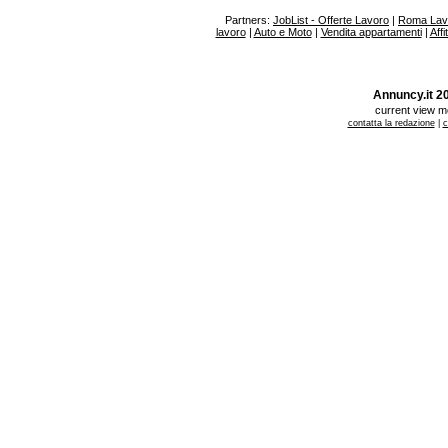
Partners:
JobList - Offerte Lavoro
|
Roma Lav
lavoro
|
Auto e Moto
|
Vendita appartamenti
|
Affi
Annuncy.it 200
current view 
contatta la redazione
|
c