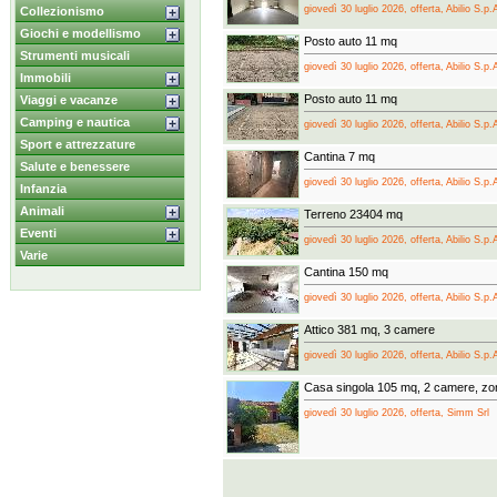
giovedì 30 luglio 2026, offerta, Abilio S.p.
Collezionismo
Giochi e modellismo
Posto auto 11 mq
Strumenti musicali
giovedì 30 luglio 2026, offerta, Abilio S.p.
Immobili
Posto auto 11 mq
Viaggi e vacanze
Camping e nautica
giovedì 30 luglio 2026, offerta, Abilio S.p.
Sport e attrezzature
Cantina 7 mq
Salute e benessere
giovedì 30 luglio 2026, offerta, Abilio S.p.
Infanzia
Animali
Terreno 23404 mq
Eventi
giovedì 30 luglio 2026, offerta, Abilio S.p.
Varie
Cantina 150 mq
giovedì 30 luglio 2026, offerta, Abilio S.p.
Attico 381 mq, 3 camere
giovedì 30 luglio 2026, offerta, Abilio S.p.
Casa singola 105 mq, 2 camere, zo
giovedì 30 luglio 2026, offerta, Simm Srl