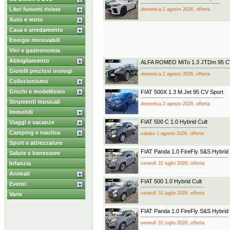
Libri fumetti riviste
domenica 2 agosto 2026, offerta
Auto e moto
Casa e arredamento
Energie rinnovabili
Vini e gastronomia
Abbigliamento
ALFA ROMEO MiTo 1.3 JTDm 95 C
Gioielli preziosi orologi
domenica 2 agosto 2026, offerta
Collezionismo
Giochi e modellismo
FIAT 500X 1.3 M.Jet 95 CV Sport
Strumenti musicali
domenica 2 agosto 2026, offerta
Immobili
FIAT 500 C 1.0 Hybrid Cult
Viaggi e vacanze
Camping e nautica
sabato 1 agosto 2026, offerta
Sport e attrezzature
FIAT Panda 1.0 FireFly S&S Hybrid
Salute e benessere
Infanzia
venerdì 31 luglio 2026, offerta
Animali
FIAT 500 1.0 Hybrid Cult
Eventi
venerdì 31 luglio 2026, offerta
Varie
FIAT Panda 1.0 FireFly S&S Hybrid
venerdì 31 luglio 2026, offerta