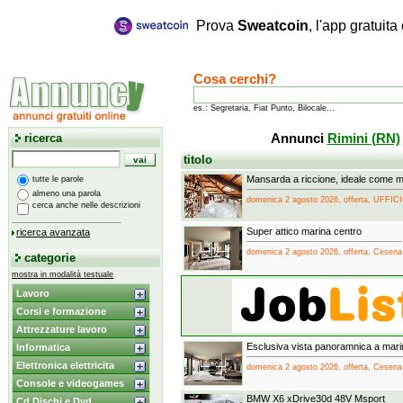
Prova
Sweatcoin
, l'app gratuit
Cosa cerchi?
es.: Segretaria, Fiat Punto, Bilocale...
ricerca
Annunci
Rimini (RN)
titolo
Mansarda a riccione, ideale come m
tutte le parole
almeno una parola
domenica 2 agosto 2026, offerta, UFFIC
cerca anche nelle descrizioni
Super attico marina centro
ricerca avanzata
domenica 2 agosto 2026, offerta, Cesena
categorie
mostra in modalità testuale
Lavoro
Corsi e formazione
Attrezzature lavoro
Esclusiva vista panoramnica a mari
Informatica
Elettronica elettricita
domenica 2 agosto 2026, offerta, Cesena
Console e videogames
BMW X6 xDrive30d 48V Msport
Cd Dischi e Dvd