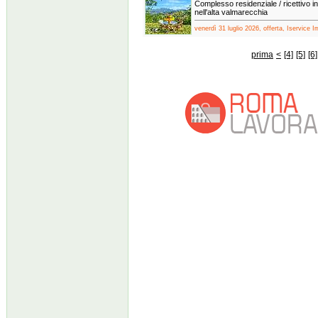
Complesso residenziale / ricettivo in
nell'alta valmarecchia
venerdì 31 luglio 2026, offerta, Iservice I
prima
<
[4]
[5]
[6]