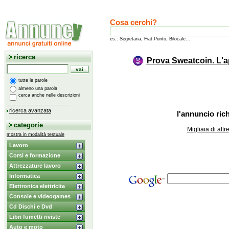
Cosa cerchi?
es.: Segretaria, Fiat Punto, Bilocale...
ricerca
Prova Sweatcoin. L'a
tutte le parole
almeno una parola
cerca anche nelle descrizioni
ricerca avanzata
l'annuncio rich
categorie
Migliaia di alt
mostra in modalità testuale
Lavoro
Corsi e formazione
Attrezzature lavoro
Informatica
Elettronica elettricita
Console e videogames
Cd Dischi e Dvd
Libri fumetti riviste
Auto e moto