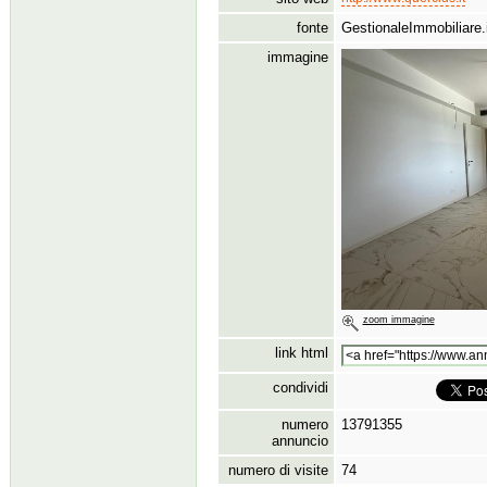
fonte
GestionaleImmobiliare.i
immagine
zoom immagine
link html
condividi
numero
13791355
annuncio
numero di visite
74