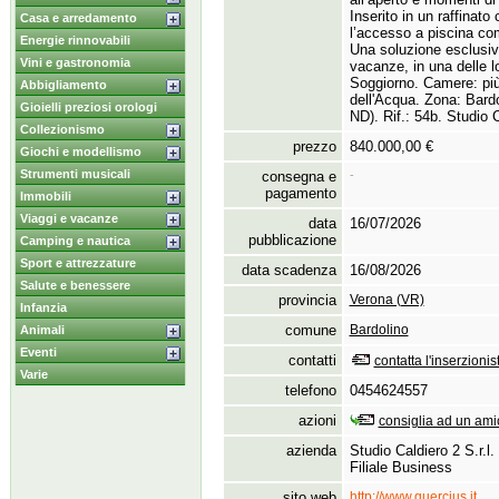
Inserito in un raffinat
Casa e arredamento
l’accesso a piscina co
Energie rinnovabili
Una soluzione esclusiv
Vini e gastronomia
vacanze,
in una delle l
Soggiorno.
Camere:
più
Abbigliamento
dell'Acqua.
Zona:
Bardo
Gioielli preziosi orologi
ND).
Rif.
:
54b.
Studio C
Collezionismo
prezzo
840.000,00 €
Giochi e modellismo
Strumenti musicali
consegna e
-
pagamento
Immobili
Viaggi e vacanze
data
16/07/2026
pubblicazione
Camping e nautica
Sport e attrezzature
data scadenza
16/08/2026
Salute e benessere
provincia
Verona (VR)
Infanzia
comune
Bardolino
Animali
Eventi
contatti
contatta l'inserzionis
Varie
telefono
0454624557
azioni
consiglia ad un ami
azienda
Studio Caldiero 2 S.r.l. 
Filiale Business
sito web
http://www.quercius.it