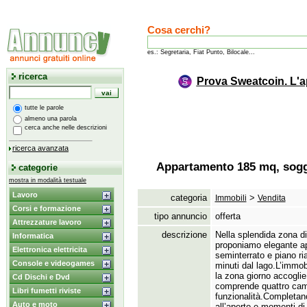
Cosa cerchi?
es.: Segretaria, Fiat Punto, Bilocale...
ricerca
Prova Sweatcoin. L'a
tutte le parole
almeno una parola
cerca anche nelle descrizioni
ricerca avanzata
Appartamento 185 mq, soggi
categorie
mostra in modalità testuale
Lavoro
categoria
>
Immobili
Vendita
Corsi e formazione
tipo annuncio
offerta
Attrezzature lavoro
descrizione
Nella splendida zona di
Informatica
proponiamo elegante ap
Elettronica elettricita
seminterrato e piano ria
Console e videogames
minuti dal lago.
L’immobi
la zona giorno accogli
Cd Dischi e Dvd
comprende quattro came
Libri fumetti riviste
funzionalità.
Completano 
Auto e moto
all’aperto e momenti di t