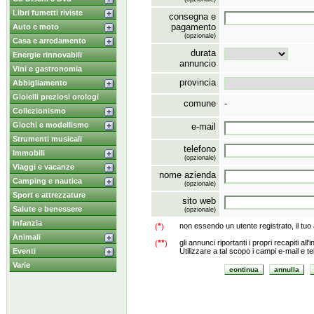
Libri fumetti riviste
consegna e
pagamento
Auto e moto
(opzionale)
Casa e arredamento
durata
Energie rinnovabili
annuncio
Vini e gastronomia
provincia
Abbigliamento
Gioielli preziosi orologi
comune
-
Collezionismo
Giochi e modellismo
e-mail
Strumenti musicali
telefono
Immobili
(opzionale)
Viaggi e vacanze
nome azienda
Camping e nautica
(opzionale)
Sport e attrezzature
sito web
Salute e benessere
(opzionale)
Infanzia
*
non essendo un utente registrato, il tuo
(
)
Animali
**
gli annunci riportanti i propri recapiti al
(
)
Eventi
Utilizzare a tal scopo i campi e-mail e t
Varie