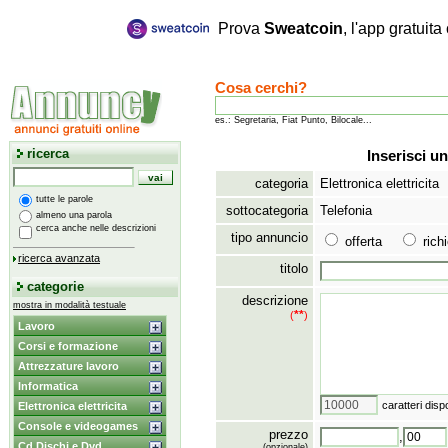
Prova
Sweatcoin
, l'app gratuit
Cosa cerchi?
es.: Segretaria, Fiat Punto, Bilocale...
ricerca
Inserisci un
categoria
Elettronica elettricita
tutte le parole
sottocategoria
Telefonia
almeno una parola
cerca anche nelle descrizioni
tipo annuncio
offerta
ric
ricerca avanzata
titolo
categorie
descrizione
mostra in modalità testuale
**
(
)
Lavoro
Corsi e formazione
Attrezzature lavoro
Informatica
caratteri dispo
Elettronica elettricita
Console e videogames
prezzo
,
Cd Dischi e Dvd
(opzionale)