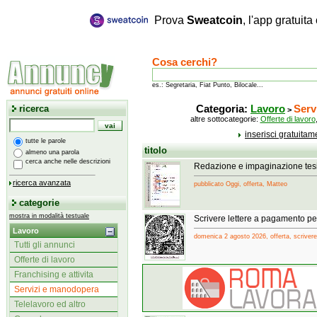
Prova
Sweatcoin
, l'app gratuit
Cosa cerchi?
es.: Segretaria, Fiat Punto, Bilocale...
ricerca
Categoria:
Lavoro
Serv
>
altre sottocategorie:
Offerte di lavoro
inserisci gratuita
tutte le parole
titolo
almeno una parola
cerca anche nelle descrizioni
Redazione e impaginazione tes
ricerca avanzata
pubblicato Oggi, offerta, Matteo
categorie
mostra in modalità testuale
Scrivere lettere a pagamento per
Lavoro
domenica 2 agosto 2026, offerta, scriverel
Tutti gli annunci
Offerte di lavoro
Franchising e attivita
Servizi e manodopera
Telelavoro ed altro