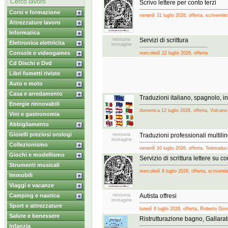
Cerco lavoro
Scrivo lettere per conto terzi
Corsi e formazione
venerdì 31 luglio 2026, offerta, scriverelett
Attrezzature lavoro
Informatica
nessuna
Servizi di scrittura
Elettronica elettricita
immagine
Console e videogames
mercoledì 22 luglio 2026, offerta
Cd Dischi e Dvd
Libri fumetti riviste
Auto e moto
Casa e arredamento
Traduzioni italiano, spagnolo, i
Energie rinnovabili
domenica 12 luglio 2026, offerta, Vulcano
Vini e gastronomia
Abbigliamento
Gioielli preziosi orologi
nessuna
Traduzioni professionali multilin
immagine
Collezionismo
venerdì 10 luglio 2026, offerta, Teletradu
Giochi e modellismo
Servizio di scrittura lettere su 
Strumenti musicali
mercoledì 8 luglio 2026, offerta, scriverele
Immobili
Viaggi e vacanze
Camping e nautica
nessuna
Autista offresi
immagine
Sport e attrezzature
lunedì 6 luglio 2026, offerta, Roberto Gio
Salute e benessere
Ristrutturazione bagno, Gallarat
Infanzia