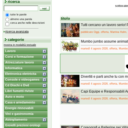
ricerca
sottocate
tutte le parole
titolo
almeno una parola
cerca anche nelle descrizioni
Tutti cercano un lavoro serio!
ricerca avanzata
pubblicato Oggi, offerta, Martina Hahn, 
categorie
Mumbo jumbo assume animatori
mostra in modalità testuale
martedì 4 agosto 2026, offerta, Mumb
Lavoro
Corsi e formazione
Attrezzature lavoro
Informatica
Elettronica elettricita
Divertiti e parti anche tu co
Console e videogames
martedì 4 agosto 2026, offerta, Mumb
Cd Dischi e Dvd
Libri fumetti riviste
Capi Equipe e Responsabili
Auto e moto
martedì 4 agosto 2026, offerta, Mumb
Casa e arredamento
Energie rinnovabili
Vini e gastronomia
Abbigliamento
Gioielli preziosi orologi
Coreografi e Ballerine nei Vi