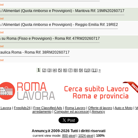
out
/ Alimentari (Quota rimborso e Provvigioni) - Mantova Rif. 19MN20260717
out
/ Alimentari (Quota rimborso e Provvigioni) - Reggio Emilia Rif. 19RE2
out
 su Roma (Fisso e Provvigioni) - Roma Rif. 47RM20260717
out
raulica Roma - Roma Rif. 38RM20260717
out
1
[2]
[3]
[4]
[5]
[6]
[7]
[8]
[9]
[10]
[11]
>
Lavora
|
FreeAds24
|
Free Classified Ads
|
Roma Lavoro
|
Offerte di lavoro
|
Auto e Moto
|
V
arredamento
|
Computer ed accessori
|
Annuncy
Annuncy.it 2009-2026 Tutti i diritti riservati
current view mode:
800 pixel
|
1024 pixel
|
100%