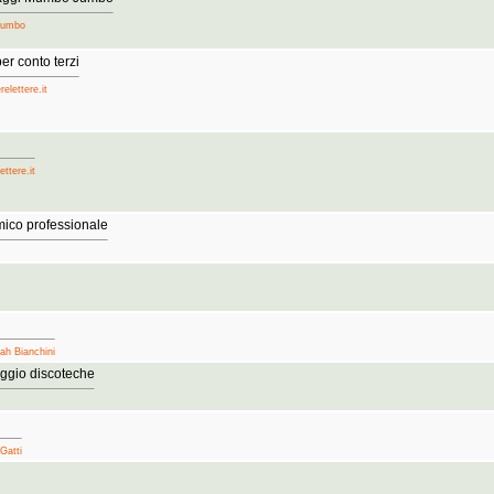
 Jumbo
er conto terzi
elettere.it
ettere.it
ico professionale
ah Bianchini
eggio discoteche
Gatti