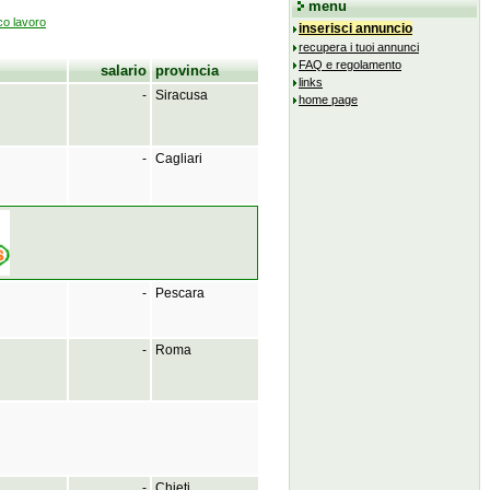
menu
o lavoro
inserisci annuncio
recupera i tuoi annunci
FAQ e regolamento
salario
provincia
links
-
Siracusa
home page
-
Cagliari
-
Pescara
-
Roma
-
Chieti