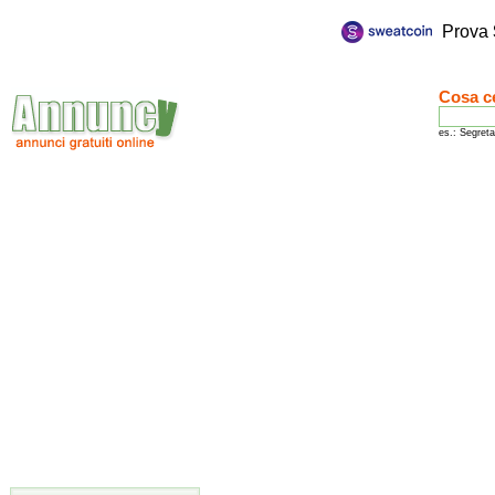
Prova
Cosa c
es.: Segreta