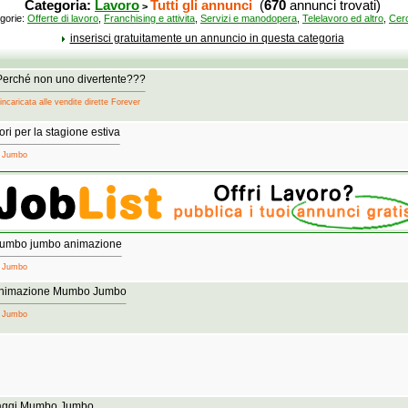
Categoria:
Lavoro
Tutti gli annunci
(
670
annunci trovati)
>
gorie:
Offerte di lavoro
,
Franchising e attivita
,
Servizi e manodopera
,
Telelavoro ed altro
,
Cerc
inserisci gratuitamente un annuncio in questa categoria
 Perché non uno divertente???
incaricata alle vendite dirette Forever
 per la stagione estiva
o Jumbo
n mumbo jumbo animazione
o Jumbo
 Animazione Mumbo Jumbo
o Jumbo
llaggi Mumbo Jumbo