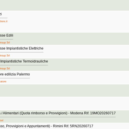
zi
tere.it
se Edili
Group Srl
e Impiantistiche Elettriche
Group Srl
mpiantistiche Termoidrauliche
Group Srl
re edilizia Palermo
vatore
 / Alimentari (Quota rimborso e Provvigioni) - Modena Rif. 19MO20260717
out
so, Provvigioni e Appuntamenti) - Rimini Rif. 5RN20260717