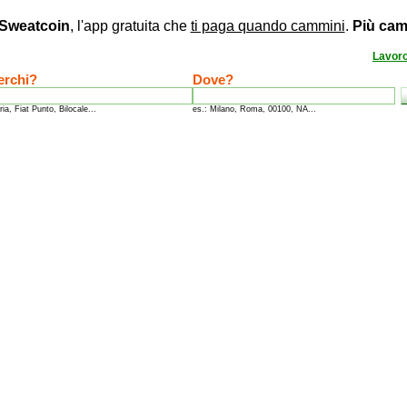
Sweatcoin
, l'app gratuita che
ti paga quando cammini
.
Più cam
Lavor
erchi?
Dove?
ria, Fiat Punto, Bilocale...
es.: Milano, Roma, 00100, NA...