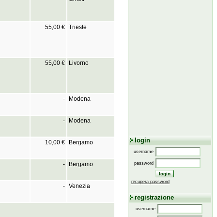
55,00 €
Trieste
55,00 €
Livorno
-
Modena
-
Modena
login
10,00 €
Bergamo
username
-
Bergamo
password
recupera password
-
Venezia
registrazione
username