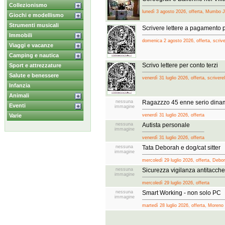
Collezionismo
lunedì 3 agosto 2026, offerta, Mumbo
Giochi e modellismo
Strumenti musicali
Scrivere lettere a pagamento p
Immobili
domenica 2 agosto 2026, offerta, scriver
Viaggi e vacanze
Camping e nautica
Scrivo lettere per conto terzi
Sport e attrezzature
Salute e benessere
venerdì 31 luglio 2026, offerta, scriverel
Infanzia
Animali
nessuna
Ragazzzo 45 enne serio dinam
Eventi
immagine
Varie
venerdì 31 luglio 2026, offerta
nessuna
Autista personale
immagine
venerdì 31 luglio 2026, offerta
nessuna
Tata Deborah e dog/cat sitter
immagine
mercoledì 29 luglio 2026, offerta, Debor
nessuna
Sicurezza vigilanza antitacch
immagine
mercoledì 29 luglio 2026, offerta
nessuna
Smart Working - non solo PC
immagine
martedì 28 luglio 2026, offerta, Moreno 