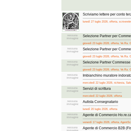
Scriviamo lettere per conto ter
lunedì 27 luglio 2026, offerta, scriverelet
nessuna
Selezione Partner per Commes
immagine
giovedì 23 luglio 2026, offerta, Ve.Ra. 
nessuna
Selezione Partner per Commess
immagine
giovedì 23 luglio 2026, offerta, Ve.Ra. 
nessuna
Selezione Partner Commesse I
immagine
giovedì 23 luglio 2026, offerta, Ve.Ra. 
nessuna
Imbianchino muratore indorato
immagine
mercoledì 22 luglio 2026, richiesta, Sal
nessuna
Servizi di scrittura
immagine
mercoledì 22 luglio 2026, offerta
nessuna
Autista Consegnatario
immagine
lunedì 20 luglio 2026, offerta
nessuna
Agente di Commercio Ho.re.ca
immagine
venerdì 17 luglio 2026, offerta, AgentSc
nessuna
Agente di Commercio B2B (Fis
immagine