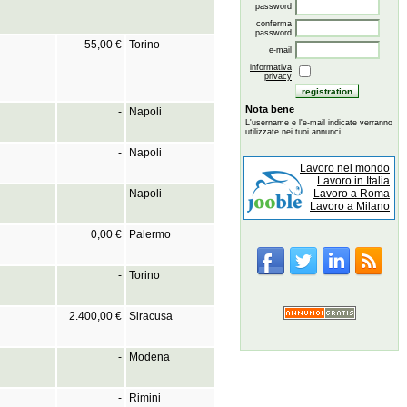
password
conferma
password
55,00 €
Torino
e-mail
informativa
privacy
Nota bene
-
Napoli
L'username e l'e-mail indicate verranno
utilizzate nei tuoi annunci.
-
Napoli
Lavoro nel mondo
Lavoro in Italia
Lavoro a Roma
-
Napoli
Lavoro a Milano
0,00 €
Palermo
-
Torino
2.400,00 €
Siracusa
-
Modena
-
Rimini