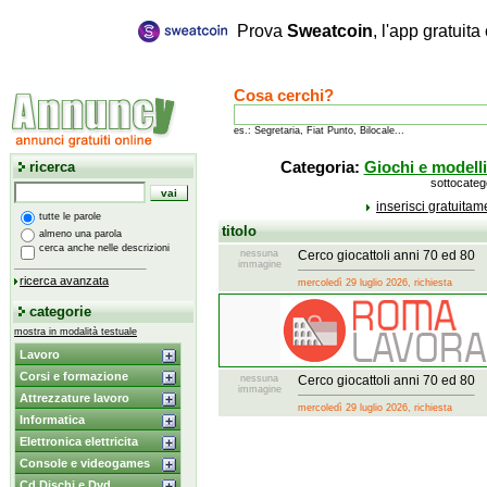
Prova
Sweatcoin
, l'app gratuit
Cosa cerchi?
es.: Segretaria, Fiat Punto, Bilocale...
ricerca
Categoria:
Giochi e modell
sottocateg
inserisci gratuita
tutte le parole
titolo
almeno una parola
cerca anche nelle descrizioni
nessuna
Cerco giocattoli anni 70 ed 80
immagine
ricerca avanzata
mercoledì 29 luglio 2026, richiesta
categorie
mostra in modalità testuale
Lavoro
Corsi e formazione
nessuna
Cerco giocattoli anni 70 ed 80
immagine
Attrezzature lavoro
mercoledì 29 luglio 2026, richiesta
Informatica
Elettronica elettricita
Console e videogames
Cd Dischi e Dvd