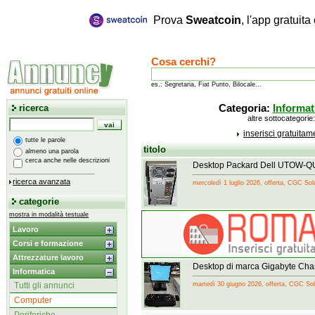
Prova
Sweatcoin
, l'app gratuit
Cosa cerchi?
es.: Segretaria, Fiat Punto, Bilocale...
ricerca
Categoria:
Informat
altre sottocategorie
inserisci gratuita
tutte le parole
titolo
almeno una parola
cerca anche nelle descrizioni
Desktop Packard Dell UTOW-Q
ricerca avanzata
mercoledì 1 luglio 2026, offerta, CGC Sol
categorie
mostra in modalità testuale
Lavoro
Corsi e formazione
Attrezzature lavoro
Desktop di marca Gigabyte Ch
Informatica
Tutti gli annunci
martedì 30 giugno 2026, offerta, CGC Sol
Computer