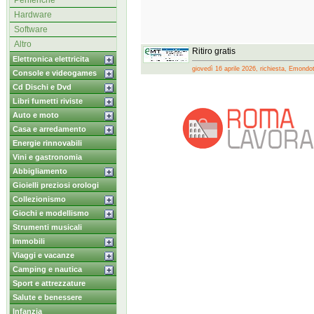
Periferiche
Hardware
Software
Altro
Ritiro gratis
Elettronica elettricita
giovedì 16 aprile 2026, richiesta, Emondo
Console e videogames
Cd Dischi e Dvd
Libri fumetti riviste
Auto e moto
Casa e arredamento
Energie rinnovabili
Vini e gastronomia
Abbigliamento
Gioielli preziosi orologi
Collezionismo
Giochi e modellismo
Strumenti musicali
Immobili
Viaggi e vacanze
Camping e nautica
Sport e attrezzature
Salute e benessere
Infanzia