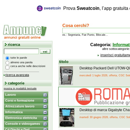
Prova
Sweatcoin
, l'app gratuit
Cosa cerchi?
es.: Segretaria, Fiat Punto, Bilocale...
ricerca
Categoria:
Informat
altre sottocategorie
inserisci gratuita
tutte le parole
titolo
almeno una parola
cerca anche nelle descrizioni
Desktop Packard Dell UTOW-Q
ricerca avanzata
mercoledì 1 luglio 2026, offerta, CGC Sol
categorie
mostra in modalità testuale
Lavoro
Corsi e formazione
Attrezzature lavoro
Desktop di marca Gigabyte Ch
Informatica
martedì 30 giugno 2026, offerta, CGC Sol
Elettronica elettricita
Console e videogames
Cd Dischi e Dvd