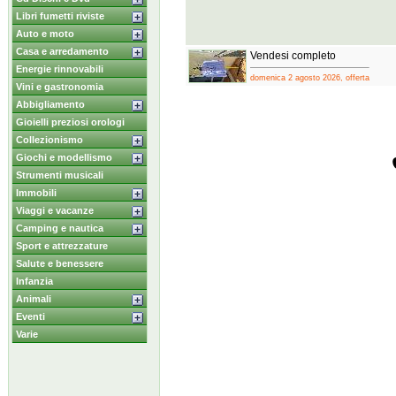
Libri fumetti riviste
Auto e moto
Casa e arredamento
Vendesi completo
Energie rinnovabili
domenica 2 agosto 2026, offerta
Vini e gastronomia
Abbigliamento
Gioielli preziosi orologi
Collezionismo
Giochi e modellismo
Strumenti musicali
Immobili
Viaggi e vacanze
Camping e nautica
Sport e attrezzature
Salute e benessere
Infanzia
Animali
Eventi
Varie