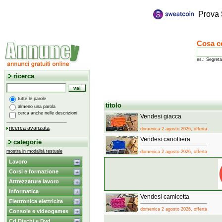
Prova
Cosa c
es.: Segreta
ricerca
tutte le parole
titolo
almeno una parola
cerca anche nelle descrizioni
Vendesi giacca
ricerca avanzata
domenica 2 agosto 2026, offerta
Vendesi canottiera
categorie
mostra in modalità testuale
domenica 2 agosto 2026, offerta
Lavoro
Corsi e formazione
Attrezzature lavoro
Informatica
Vendesi camicetta
Elettronica elettricita
domenica 2 agosto 2026, offerta
Console e videogames
Cd Dischi e Dvd