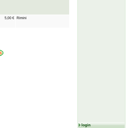
5,00 €
Rimini
login