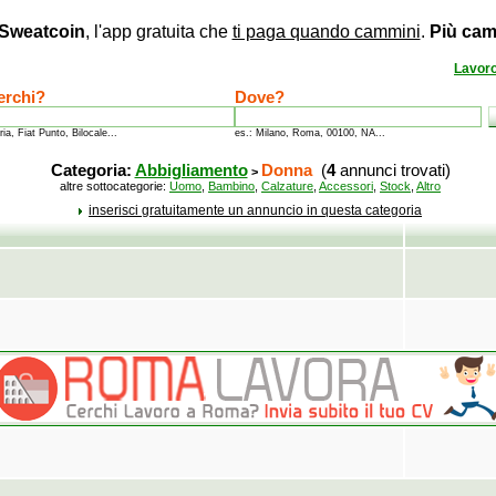
Sweatcoin
, l'app gratuita che
ti paga quando cammini
.
Più cam
Lavor
erchi?
Dove?
ria, Fiat Punto, Bilocale...
es.: Milano, Roma, 00100, NA...
Categoria:
Abbigliamento
Donna
(
4
annunci trovati)
>
altre sottocategorie:
Uomo
,
Bambino
,
Calzature
,
Accessori
,
Stock
,
Altro
inserisci gratuitamente un annuncio in questa categoria