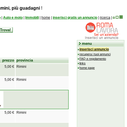
mini, più guadagni
!
o
|
Auto e moto
|
Immobili
|
home
|
inserisci gratis un annuncio
|
ricerca
|
menu
inserisci annuncio
recupera i tuoi annunci
FAQ e regolamento
prezzo
provincia
links
5,00 €
Rimini
home page
5,00 €
Rimini
5,00 €
Rimini