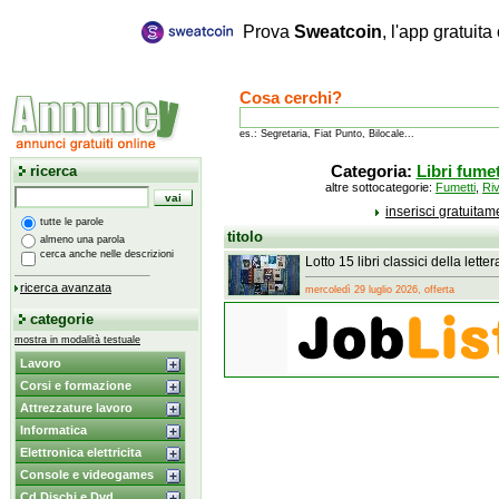
Prova
Sweatcoin
, l'app gratuit
Cosa cerchi?
es.: Segretaria, Fiat Punto, Bilocale...
ricerca
Categoria:
Libri fumet
altre sottocategorie:
Fumetti
,
Riv
inserisci gratuita
tutte le parole
titolo
almeno una parola
cerca anche nelle descrizioni
Lotto 15 libri classici della lette
ricerca avanzata
mercoledì 29 luglio 2026, offerta
categorie
mostra in modalità testuale
Lavoro
Corsi e formazione
Attrezzature lavoro
Informatica
Elettronica elettricita
Console e videogames
Cd Dischi e Dvd