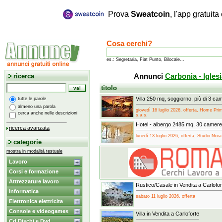
Prova
Sweatcoin
, l'app gratuit
Cosa cerchi?
es.: Segretaria, Fiat Punto, Bilocale...
ricerca
Annunci
Carbonia - Iglesi
titolo
Villa 250 mq, soggiorno, più di 3 ca
tutte le parole
almeno una parola
giovedì 16 luglio 2026, offerta, Home Prim
cerca anche nelle descrizioni
s.a.s.
Hotel - albergo 2485 mq, 30 camer
ricerca avanzata
lunedì 13 luglio 2026, offerta, Studio Nora
categorie
mostra in modalità testuale
Lavoro
Corsi e formazione
Attrezzature lavoro
Rustico/Casale in Vendita a Carlofor
Informatica
sabato 11 luglio 2026, offerta
Elettronica elettricita
Console e videogames
Villa in Vendita a Carloforte
Cd Dischi e Dvd