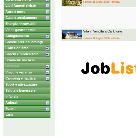
sabato 11 luglio 2026, offerta
Libri fumetti riviste
Auto e moto
Casa e arredamento
Energie rinnovabili
Vini e gastronomia
Villa in Vendita a Carloforte
Abbigliamento
sabato 11 luglio 2026, offerta
Gioielli preziosi orologi
Collezionismo
Giochi e modellismo
Strumenti musicali
Immobili
Viaggi e vacanze
Camping e nautica
Sport e attrezzature
Salute e benessere
Infanzia
Animali
Eventi
Varie