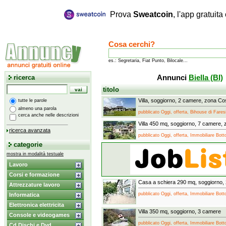
Prova
Sweatcoin
, l'app gratuit
Cosa cerchi?
es.: Segretaria, Fiat Punto, Bilocale...
ricerca
Annunci
Biella (BI)
titolo
Villa, soggiorno, 2 camere, zona Co
tutte le parole
almeno una parola
pubblicato Oggi, offerta, Bihouse di Fares
cerca anche nelle descrizioni
Villa 450 mq, soggiorno, 7 camere, 
ricerca avanzata
pubblicato Oggi, offerta, Immobiliare Bot
categorie
mostra in modalità testuale
Lavoro
Corsi e formazione
Casa a schiera 290 mq, soggiorno,
Attrezzature lavoro
pubblicato Oggi, offerta, Immobiliare Bot
Informatica
Elettronica elettricita
Villa 350 mq, soggiorno, 3 camere
Console e videogames
pubblicato Oggi, offerta, Immobiliare Bot
Cd Dischi e Dvd