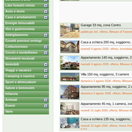
Libri fumetti riviste
Auto e moto
Casa e arredamento
Energie rinnovabili
Garage 33 mq, zona Centro
Vini e gastronomia
pubblicato Ieri, offerta, Bihouse di Faresi
Abbigliamento
Gioielli preziosi orologi
Casa a schiera 200 mq, soggiorno,
Collezionismo
martedì 4 agosto 2026, offerta, Immobilia
Giochi e modellismo
Appartamento 140 mq, soggiorno, 2
Strumenti musicali
Immobili
martedì 4 agosto 2026, offerta, Bihouse d
Viaggi e vacanze
Villa 150 mq, soggiorno, 3 camere
Camping e nautica
domenica 2 agosto 2026, offerta, Bihouse
Sport e attrezzature
Appartamento 95 mq, soggiorno, 2 c
Salute e benessere
domenica 2 agosto 2026, offerta, Bihouse
Infanzia
Animali
Appartamento 45 mq, 1 camera, zo
Eventi
venerdì 31 luglio 2026, offerta, Bihouse d
Varie
Casa a schiera 135 mq, soggiorno,
venerdì 31 luglio 2026, offerta, Home Prim
s.a.s.