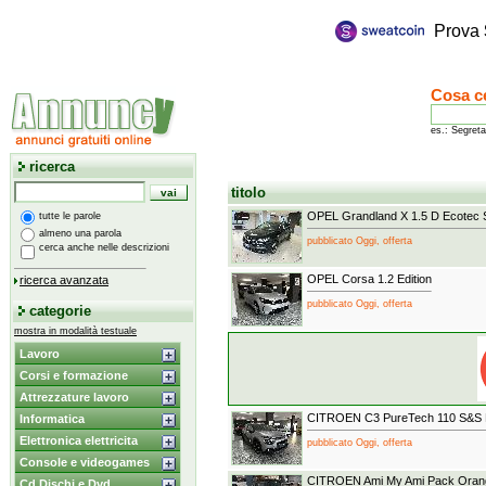
Prova
Cosa c
es.: Segreta
ricerca
titolo
OPEL Grandland X 1.5 D Ecotec S
tutte le parole
almeno una parola
pubblicato Oggi, offerta
cerca anche nelle descrizioni
OPEL Corsa 1.2 Edition
ricerca avanzata
pubblicato Oggi, offerta
categorie
mostra in modalità testuale
Lavoro
Corsi e formazione
Attrezzature lavoro
CITROEN C3 PureTech 110 S&S 
Informatica
Elettronica elettricita
pubblicato Oggi, offerta
Console e videogames
CITROEN Ami My Ami Pack Oran
Cd Dischi e Dvd