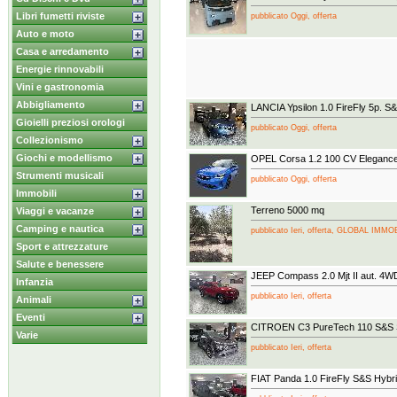
Libri fumetti riviste
pubblicato Oggi, offerta
Auto e moto
Casa e arredamento
Energie rinnovabili
Vini e gastronomia
Abbigliamento
LANCIA Ypsilon 1.0 FireFly 5p. S
Gioielli preziosi orologi
pubblicato Oggi, offerta
Collezionismo
Giochi e modellismo
OPEL Corsa 1.2 100 CV Eleganc
Strumenti musicali
pubblicato Oggi, offerta
Immobili
Terreno 5000 mq
Viaggi e vacanze
Camping e nautica
pubblicato Ieri, offerta, GLOBAL IMMO
Sport e attrezzature
Salute e benessere
JEEP Compass 2.0 Mjt II aut. 4WD
Infanzia
pubblicato Ieri, offerta
Animali
Eventi
CITROEN C3 PureTech 110 S&S 
Varie
pubblicato Ieri, offerta
FIAT Panda 1.0 FireFly S&S Hybri