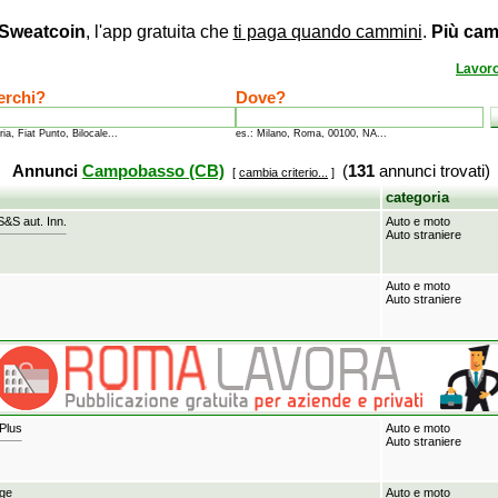
Sweatcoin
, l'app gratuita che
ti paga quando cammini
.
Più cam
Lavor
erchi?
Dove?
ria, Fiat Punto, Bilocale...
es.: Milano, Roma, 00100, NA...
Annunci
Campobasso (CB)
(
131
annunci trovati)
[
cambia criterio...
]
categoria
&S aut. Inn.
Auto e moto
Auto straniere
Auto e moto
Auto straniere
Plus
Auto e moto
Auto straniere
ge
Auto e moto