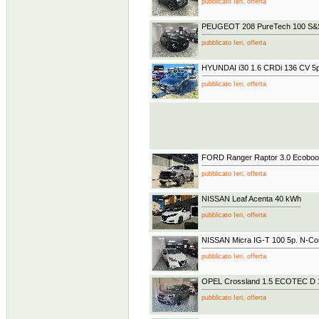
pubblicato Ieri, offerta
PEUGEOT 208 PureTech 100 S&S 
pubblicato Ieri, offerta
HYUNDAI i30 1.6 CRDi 136 CV 5
pubblicato Ieri, offerta
FORD Ranger Raptor 3.0 Ecobo
pubblicato Ieri, offerta
NISSAN Leaf Acenta 40 kWh
pubblicato Ieri, offerta
NISSAN Micra IG-T 100 5p. N-Co
pubblicato Ieri, offerta
OPEL Crossland 1.5 ECOTEC D 
pubblicato Ieri, offerta