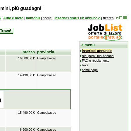
mini, più guadagni
!
o
|
Auto e moto
|
Immobili
|
home
|
inserisci gratis un annuncio
|
ricerca
|
menu
inserisci annuncio
prezzo
provincia
recupera i tuoi annunci
16.800,00 €
Campobasso
FAQ e regolamento
links
home page
14.490,00 €
Campobasso
15.490,00 €
Campobasso
6.900,00 €
Campobasso