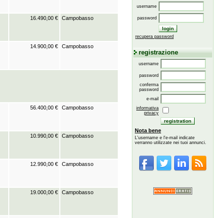
username
16.490,00 €
Campobasso
password
recupera password
14.900,00 €
Campobasso
registrazione
username
password
conferma
password
e-mail
56.400,00 €
Campobasso
informativa
privacy
Nota bene
10.990,00 €
Campobasso
L'username e l'e-mail indicate
verranno utilizzate nei tuoi annunci.
12.990,00 €
Campobasso
19.000,00 €
Campobasso