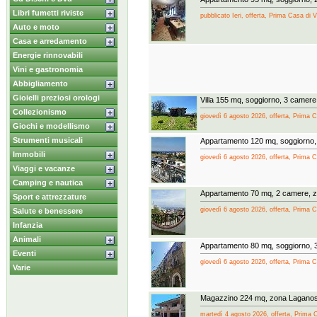
Libri fumetti riviste
pubblicato Ieri, offerta, Prima Casa di 
Auto e moto
Casa e arredamento
Energie rinnovabili
Vini e gastronomia
Abbigliamento
Gioielli preziosi orologi
Villa 155 mq, soggiorno, 3 camere
Collezionismo
giovedì 6 agosto 2026, offerta, Prima 
Giochi e modellismo
Strumenti musicali
Appartamento 120 mq, soggiorno
Immobili
giovedì 6 agosto 2026, offerta, Prima 
Viaggi e vacanze
Camping e nautica
Appartamento 70 mq, 2 camere, 
Sport e attrezzature
giovedì 6 agosto 2026, offerta, Prima 
Salute e benessere
Infanzia
Animali
Appartamento 80 mq, soggiorno, 
Eventi
giovedì 6 agosto 2026, offerta, Prima 
Varie
Magazzino 224 mq, zona Lagano
martedì 4 agosto 2026, offerta, Prima 