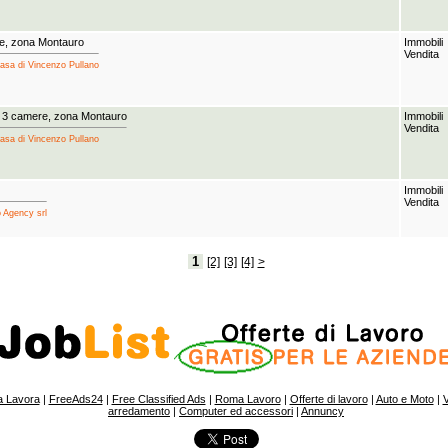
re, zona Montauro
Immobili
Vendita
Casa di Vincenzo Pullano
 3 camere, zona Montauro
Immobili
Vendita
Casa di Vincenzo Pullano
Immobili
Vendita
o Agency srl
1
[2]
[3]
[4]
>
 Lavora
|
FreeAds24
|
Free Classified Ads
|
Roma Lavoro
|
Offerte di lavoro
|
Auto e Moto
|
V
arredamento
|
Computer ed accessori
|
Annuncy