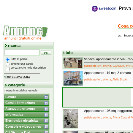
Prova
Cosa c
es.: Segreta
ricerca
titolo
Vendesi appartamento in Via Fran
tutte le parole
almeno una parola
pubblicato Ieri, offerta, CLAUDIO PA
cerca anche nelle descrizioni
Appartamento 119 mq, 2 camere
ricerca avanzata
pubblicato Ieri, offerta, Abilio S.p.A.
categorie
mostra in modalità testuale
Lavoro
Corsi e formazione
Attrezzature lavoro
Appartamento 105 mq, soggiorno,
Informatica
pubblicato Ieri, offerta, Prima Casa di 
Elettronica elettricita
Console e videogames
Cd Dischi e Dvd
Appartamento 95 mq, soggiorno, 