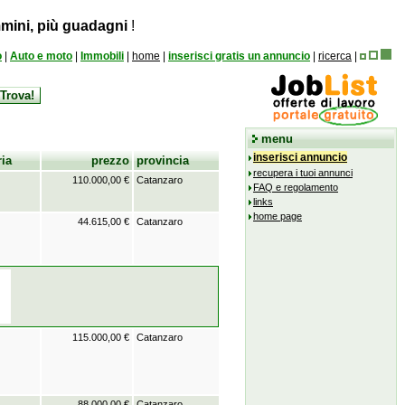
mini, più guadagni
!
o
|
Auto e moto
|
Immobili
|
home
|
inserisci gratis un annuncio
|
ricerca
|
menu
inserisci annuncio
ria
prezzo
provincia
recupera i tuoi annunci
110.000,00 €
Catanzaro
FAQ e regolamento
links
home page
44.615,00 €
Catanzaro
115.000,00 €
Catanzaro
88.000,00 €
Catanzaro