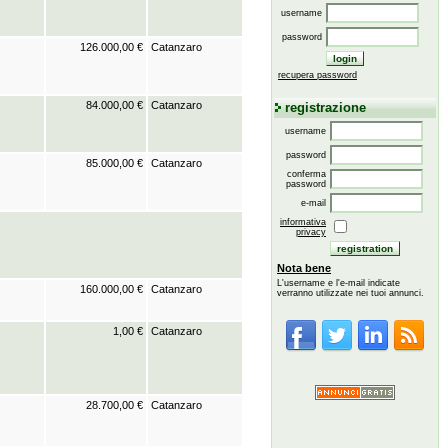
username
password
126.000,00 €
Catanzaro
recupera password
84.000,00 €
Catanzaro
registrazione
username
password
85.000,00 €
Catanzaro
conferma
password
e-mail
informativa
privacy
Nota bene
L'username e l'e-mail indicate
160.000,00 €
Catanzaro
verranno utilizzate nei tuoi annunci.
1,00 €
Catanzaro
28.700,00 €
Catanzaro