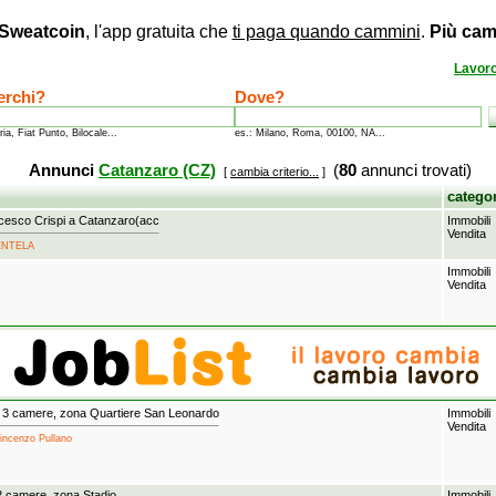
Sweatcoin
, l'app gratuita che
ti paga quando cammini
.
Più cam
Lavor
erchi?
Dove?
ria, Fiat Punto, Bilocale...
es.: Milano, Roma, 00100, NA...
Annunci
Catanzaro (CZ)
(
80
annunci trovati)
[
cambia criterio...
]
catego
cesco Crispi a Catanzaro(acc
Immobili
Vendita
RENTELA
Immobili
Vendita
 3 camere, zona Quartiere San Leonardo
Immobili
Vendita
Vincenzo Pullano
2 camere, zona Stadio
Immobili