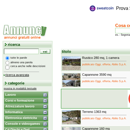
Prova
Cosa c
es.: Segreta
ricerca
titolo
Rustico 280 mq, 1 camera
tutte le parole
almeno una parola
pubblicato Oggi, offerta, Abilio S.p.A.
cerca anche nelle descrizioni
Capannone 3590 mq
ricerca avanzata
pubblicato Oggi, offerta, Abilio S.p.A.
categorie
mostra in modalità testuale
Lavoro
Corsi e formazione
Attrezzature lavoro
Terreno 1363 mq
Informatica
Elettronica elettricita
pubblicato Oggi, offerta, Abilio S.p.A.
Console e videogames
Capannone 160 mq
Cd Dischi e Dvd