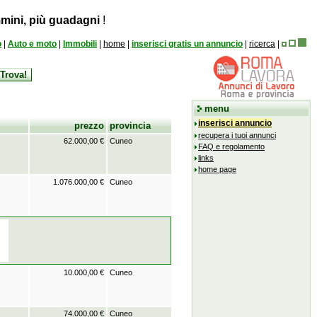
mini, più guadagni
!
o
|
Auto e moto
|
Immobili
|
home
|
inserisci gratis un annuncio
|
ricerca
|
menu
inserisci annuncio
prezzo
provincia
recupera i tuoi annunci
62.000,00 €
Cuneo
FAQ e regolamento
links
home page
1.076.000,00 €
Cuneo
10.000,00 €
Cuneo
74.000,00 €
Cuneo