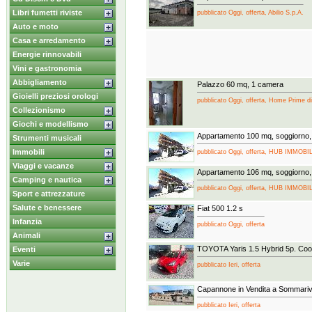
Libri fumetti riviste
pubblicato Oggi, offerta, Abilio S.p.A.
Auto e moto
Casa e arredamento
Energie rinnovabili
Vini e gastronomia
Abbigliamento
Palazzo 60 mq, 1 camera
Gioielli preziosi orologi
pubblicato Oggi, offerta, Home Prime di
Collezionismo
Giochi e modellismo
Appartamento 100 mq, soggiorno,
Strumenti musicali
Immobili
pubblicato Oggi, offerta, HUB IMMOB
Viaggi e vacanze
Appartamento 106 mq, soggiorno,
Camping e nautica
pubblicato Oggi, offerta, HUB IMMOB
Sport e attrezzature
Salute e benessere
Fiat 500 1.2 s
Infanzia
pubblicato Oggi, offerta
Animali
TOYOTA Yaris 1.5 Hybrid 5p. Coo
Eventi
Varie
pubblicato Ieri, offerta
Capannone in Vendita a Sommariv
pubblicato Ieri, offerta