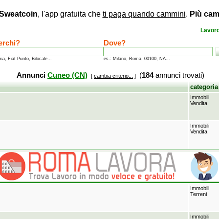
Sweatcoin
, l'app gratuita che
ti paga quando cammini
.
Più cam
Lavor
erchi?
Dove?
ria, Fiat Punto, Bilocale...
es.: Milano, Roma, 00100, NA...
Annunci
Cuneo (CN)
(
184
annunci trovati)
[
cambia criterio...
]
categoria
Immobili
Vendita
Immobili
Vendita
Immobili
Terreni
Immobili