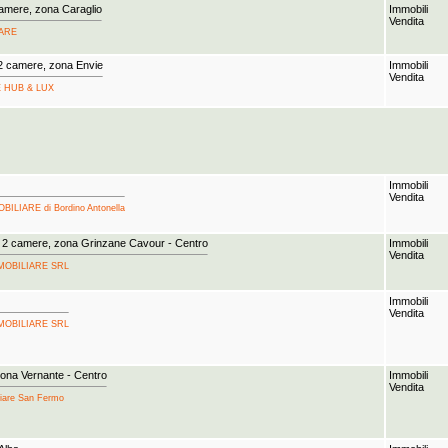
camere, zona Caraglio
Immobili
Vendita
IARE
2 camere, zona Envie
Immobili
Vendita
SE HUB & LUX
Immobili
Vendita
OBILIARE di Bordino Antonella
 2 camere, zona Grinzane Cavour - Centro
Immobili
Vendita
 IMMOBILIARE SRL
Immobili
Vendita
 IMMOBILIARE SRL
ona Vernante - Centro
Immobili
Vendita
iliare San Fermo