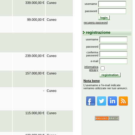
339.000,00 €
Cuneo
username
password
99.000,00 €
Cuneo
recupera password
registrazione
username
password
conferma
239.000,00 €
Cuneo
password
e-mail
informativa
privacy
157.000,00 €
Cuneo
Nota bene
L'username e l'e-mail indicate
verranno utilizzate nei tuoi annunci.
-
Cuneo
115.000,00 €
Cuneo