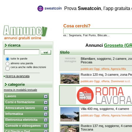
Prova
Sweatcoin
, l'app gratuit
Cosa cerchi?
es.: Segretaria, Fiat Punto, Bilocale...
ricerca
Annunci
Grosseto (GR
titolo
nessuna
Bifamiliare, soggiorno, 2 camere, zo
tutte le parole
immagine
Pescaia
almeno una parola
cerca anche nelle descrizioni
pubblicato Oggi, offerta, Agenzia Alfa
Rustico 120 mq, 3 camere, zona Pes
ricerca avanzata
pubblicato Oggi, offerta, Dominvest s.r.l.
categorie
mostra in modalità testuale
Lavoro
Corsi e formazione
Attrezzature lavoro
Villa 400 mq, soggiorno, 4 camere
Informatica
pubblicato Oggi, offerta, Agenzia Immobili
Elettronica elettricita
Console e videogames
Rustico 137 mq, soggiorno, 4 camer
Toscana
Cd Dischi e Dvd