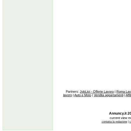
Partners:
JobList - Offerte Lavoro
|
Roma Lav
lavoro
|
Auto e Moto
|
Vendita appartamenti
|
Affi
Annuncy.it 200
current view 
contatta la redazione
|
c