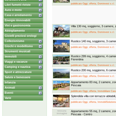
pubblicato Oggi, offerta, Dominvest s.r.l.
Libri fumetti riviste
Auto e moto
Casa e arredamento
Energie rinnovabili
Vini e gastronomia
Villa 130 mq, soggiorno, 3 camere, 
Abbigliamento
pubblicato Oggi, offerta, Dominvest s.r.l.
Gioielli preziosi orologi
Collezionismo
Rustico 140 mq, soggiorno, 3 came
Giochi e modellismo
pubblicato Oggi, offerta, Dominvest s.r.l.
Strumenti musicali
Rustico 299 mq, soggiorno, 4 came
Immobili
Fiorentina
Viaggi e vacanze
pubblicato Oggi, offerta, Dominvest s.r.l.
Camping e nautica
Rustico 200 mq, soggiorno, 6 came
Sport e attrezzature
pubblicato Oggi, offerta, Dominvest s.r.l.
Salute e benessere
Appartamento 83 mq, 2 camere, zona
Infanzia
Pescaia
Animali
pubblicato Oggi, offerta, Immobiliare Ca
Eventi
Splendida villa con terrazze abitabili
Varie
pubblicato Oggi, offerta, ImmobilSolutions
nessuna
Appartamento 55 mq, 2 camere, zona
immagine
Pescaia - Centro