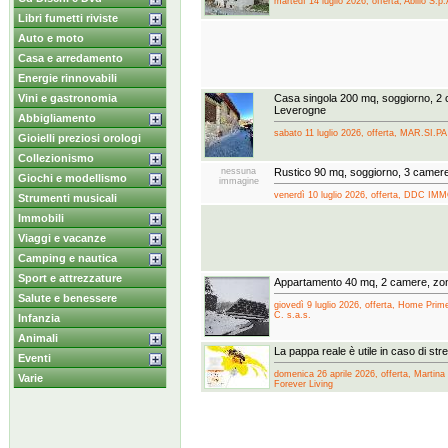
martedì 14 luglio 2026, offerta, Abilio S.p.
Libri fumetti riviste
Auto e moto
Casa e arredamento
Energie rinnovabili
Vini e gastronomia
Casa singola 200 mq, soggiorno, 2
Leverogne
Abbigliamento
sabato 11 luglio 2026, offerta, MAR.SI.P
Gioielli preziosi orologi
Collezionismo
nessuna
Rustico 90 mq, soggiorno, 3 camer
Giochi e modellismo
immagine
venerdì 10 luglio 2026, offerta, DDC I
Strumenti musicali
Immobili
Viaggi e vacanze
Camping e nautica
Sport e attrezzature
Appartamento 40 mq, 2 camere, zon
Salute e benessere
giovedì 9 luglio 2026, offerta, Home Prime
C. s.a.s.
Infanzia
Animali
La pappa reale è utile in caso di st
Eventi
domenica 26 aprile 2026, offerta, Martina
Varie
Forever Living