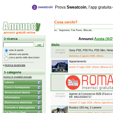
Prova
Sweatcoin
, l'app gratuit
Cosa cerchi?
es.: Segretaria, Fiat Punto, Bilocale...
ricerca
Annunci
Aosta (AO
titolo
nessuna
Sony PS5, PS5 Pro, PS5 Slim, Ninte
tutte le parole
immagine
almeno una parola
domenica 2 agosto 2026, offerta
cerca anche nelle descrizioni
Appartamento
ricerca avanzata
lunedì 27 luglio 2026, offerta, Bihouse di 
categorie
mostra in modalità testuale
Lavoro
Corsi e formazione
Attrezzature lavoro
nessuna
Agente di Commercio B2B (Fisso e P
immagine
Rif. 9AO20260717
Informatica
Elettronica elettricita
venerdì 17 luglio 2026, offerta, AgentScou
Console e videogames
Rustico 193 mq, 2 camere
Cd Dischi e Dvd