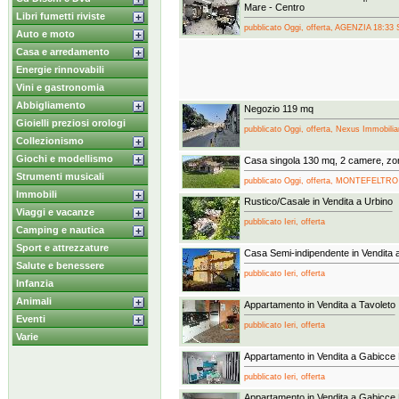
Mare - Centro
Libri fumetti riviste
pubblicato Oggi, offerta, AGENZIA 18:33 
Auto e moto
Casa e arredamento
Energie rinnovabili
Vini e gastronomia
Abbigliamento
Negozio 119 mq
Gioielli preziosi orologi
pubblicato Oggi, offerta, Nexus Immobilia
Collezionismo
Giochi e modellismo
Casa singola 130 mq, 2 camere, zo
Strumenti musicali
pubblicato Oggi, offerta, MONTEFELTRO
Immobili
Rustico/Casale in Vendita a Urbino
Viaggi e vacanze
pubblicato Ieri, offerta
Camping e nautica
Sport e attrezzature
Casa Semi-indipendente in Vendita 
Salute e benessere
pubblicato Ieri, offerta
Infanzia
Animali
Appartamento in Vendita a Tavoleto
Eventi
pubblicato Ieri, offerta
Varie
Appartamento in Vendita a Gabicce
pubblicato Ieri, offerta
Appartamento in Vendita a Gabicce