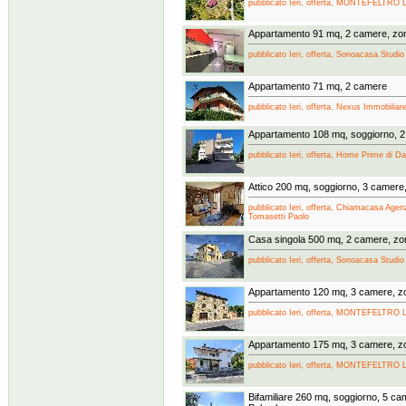
pubblicato Ieri, offerta, MONTEFELTRO 
Appartamento 91 mq, 2 camere, zo
pubblicato Ieri, offerta, Sonoacasa Studio
Appartamento 71 mq, 2 camere
pubblicato Ieri, offerta, Nexus Immobiliare
Appartamento 108 mq, soggiorno, 
pubblicato Ieri, offerta, Home Prime di Dal
Attico 200 mq, soggiorno, 3 camere
pubblicato Ieri, offerta, Chiamacasa Agenz
Tomasetti Paolo
Casa singola 500 mq, 2 camere, z
pubblicato Ieri, offerta, Sonoacasa Studio
Appartamento 120 mq, 3 camere, z
pubblicato Ieri, offerta, MONTEFELTRO 
Appartamento 175 mq, 3 camere, z
pubblicato Ieri, offerta, MONTEFELTRO 
Bifamiliare 260 mq, soggiorno, 5 cam