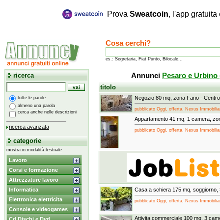
Prova
Sweatcoin
, l'app gratuit
Cosa cerchi?
es.: Segretaria, Fiat Punto, Bilocale...
ricerca
Annunci
Pesaro e Urbino
titolo
Negozio 80 mq, zona Fano - Centro
tutte le parole
almeno una parola
pubblicato Oggi, offerta, Nexus Immobilia
cerca anche nelle descrizioni
Appartamento 41 mq, 1 camera, zo
ricerca avanzata
pubblicato Oggi, offerta, Nexus Immobilia
categorie
mostra in modalità testuale
Lavoro
Corsi e formazione
Attrezzature lavoro
Informatica
Casa a schiera 175 mq, soggiorno, 
Elettronica elettricita
pubblicato Oggi, offerta, Nexus Immobilia
Console e videogames
Attivita commerciale 100 mq, 3 ca
Cd Dischi e Dvd