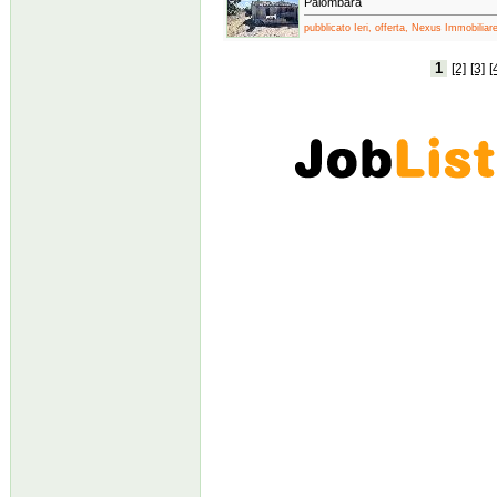
Palombara
pubblicato Ieri, offerta, Nexus Immobiliare
1
[2]
[3]
[