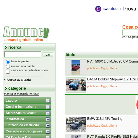
Prova
Cosa c
es.: Segreta
ricerca
titolo
FIAT 500X 1.3 M.Jet 95 CV Conn
tutte le parole
almeno una parola
pubblicato Oggi, offerta
cerca anche nelle descrizioni
DACIA Dokker Stepway 1.2 TCe 
ricerca avanzata
pubblicato Oggi, offerta
categorie
mostra in modalità testuale
Lavoro
Corsi e formazione
Attrezzature lavoro
BMW 318d 48V Touring
Informatica
Elettronica elettricita
pubblicato Oggi, offerta
Console e videogames
FIAT Panda 1.0 FireFly S&S Hybrid
Cd Dischi e Dvd