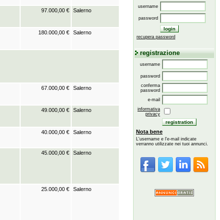
username
97.000,00 €
Salerno
password
180.000,00 €
Salerno
recupera password
registrazione
username
password
conferma
67.000,00 €
Salerno
password
e-mail
informativa
49.000,00 €
Salerno
privacy
Nota bene
40.000,00 €
Salerno
L'username e l'e-mail indicate
verranno utilizzate nei tuoi annunci.
45.000,00 €
Salerno
25.000,00 €
Salerno