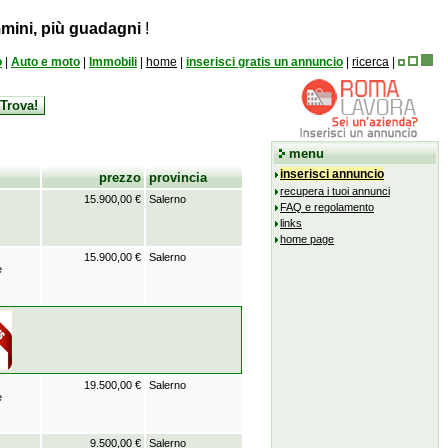
mini, più guadagni
!
o
|
Auto e moto
|
Immobili
|
home
|
inserisci gratis un annuncio
|
ricerca
|
menu
inserisci annuncio
prezzo
provincia
recupera i tuoi annunci
15.900,00 €
Salerno
FAQ e regolamento
links
home page
15.900,00 €
Salerno
e
19.500,00 €
Salerno
e
9.500,00 €
Salerno