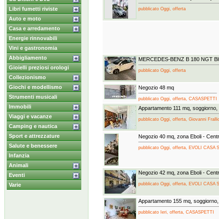
Libri fumetti riviste
pubblicato Oggi, offerta
Auto e moto
Casa e arredamento
Energie rinnovabili
Vini e gastronomia
Abbigliamento
MERCEDES-BENZ B 180 NGT Blu
Gioielli preziosi orologi
pubblicato Oggi, offerta
Collezionismo
Giochi e modellismo
Negozio 48 mq
Strumenti musicali
pubblicato Oggi, offerta, CASASPETTI
Immobili
Appartamento 111 mq, soggiorno,
Viaggi e vacanze
pubblicato Oggi, offerta, Giovanni Fralli
Camping e nautica
Sport e attrezzature
Negozio 40 mq, zona Eboli - Cent
Salute e benessere
pubblicato Oggi, offerta, EVOLI CA
Infanzia
Animali
Negozio 42 mq, zona Eboli - Cent
Eventi
pubblicato Oggi, offerta, EVOLI CA
Varie
Appartamento 155 mq, soggiorno,
pubblicato Ieri, offerta, CASASPETTI