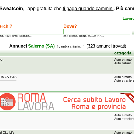
Sweatcoin
, l'app gratuita che
ti paga quando cammini
.
Più cam
Lavor
erchi?
Dove?
ria, Fiat Punto, Bilocale...
es.: Milano, Roma, 00100, NA...
Annunci
Salerno (SA)
(
323
annunci trovati)
[
cambia criterio...
]
categoria
ect
Auto e moto
Auto italiane
115 CV S&S
Auto e moto
Auto stranier
Auto e moto
Auto stranier
 City Life
Auto e moto