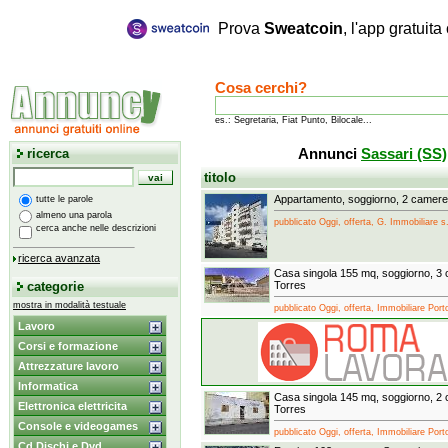
Prova
Sweatcoin
, l'app gratuit
Cosa cerchi?
es.: Segretaria, Fiat Punto, Bilocale...
ricerca
Annunci
Sassari (SS)
titolo
Appartamento, soggiorno, 2 camere
tutte le parole
almeno una parola
pubblicato Oggi, offerta, G. Immobiliare s.r
cerca anche nelle descrizioni
ricerca avanzata
Casa singola 155 mq, soggiorno, 3
categorie
Torres
mostra in modalità testuale
pubblicato Oggi, offerta, Immobiliare Porto
Lavoro
Corsi e formazione
Attrezzature lavoro
Informatica
Casa singola 145 mq, soggiorno, 2
Elettronica elettricita
Torres
Console e videogames
pubblicato Oggi, offerta, Immobiliare Porto
Cd Dischi e Dvd