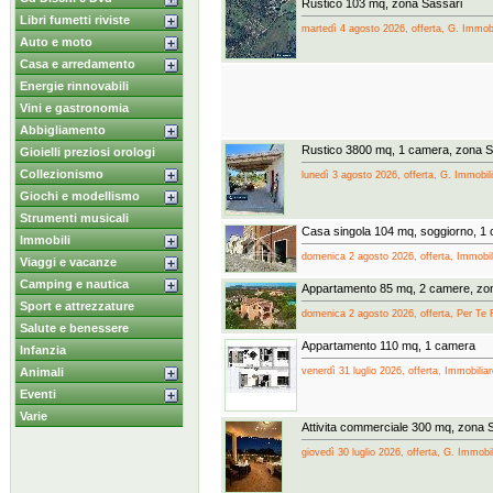
Rustico 103 mq, zona Sassari
Libri fumetti riviste
martedì 4 agosto 2026, offerta, G. Immobili
Auto e moto
Casa e arredamento
Energie rinnovabili
Vini e gastronomia
Abbigliamento
Rustico 3800 mq, 1 camera, zona 
Gioielli preziosi orologi
Collezionismo
lunedì 3 agosto 2026, offerta, G. Immobilia
Giochi e modellismo
Strumenti musicali
Casa singola 104 mq, soggiorno, 1
Immobili
domenica 2 agosto 2026, offerta, Immobili
Viaggi e vacanze
Camping e nautica
Appartamento 85 mq, 2 camere, zon
Sport e attrezzature
domenica 2 agosto 2026, offerta, Per Te 
Salute e benessere
Appartamento 110 mq, 1 camera
Infanzia
venerdì 31 luglio 2026, offerta, Immobiliar
Animali
Eventi
Varie
Attivita commerciale 300 mq, zona 
giovedì 30 luglio 2026, offerta, G. Immobili