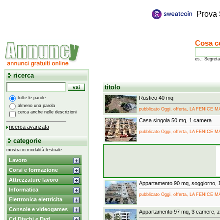
Prova
Cosa c
es.: Segreta
ricerca
titolo
Rustico 40 mq
tutte le parole
almeno una parola
pubblicato Oggi, offerta, LA FENICE
cerca anche nelle descrizioni
Casa singola 50 mq, 1 camera
ricerca avanzata
pubblicato Oggi, offerta, LA FENICE
categorie
mostra in modalità testuale
Lavoro
Corsi e formazione
Attrezzature lavoro
Appartamento 90 mq, soggiorno, 
Informatica
pubblicato Oggi, offerta, LA FENICE
Elettronica elettricita
Console e videogames
Appartamento 97 mq, 3 camere, z
Cd Dischi e Dvd