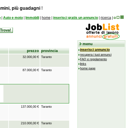
mini, più guadagni
!
o
|
Auto e moto
|
Immobili
|
home
|
inserisci gratis un annuncio
|
ricerca
|
menu
inserisci annuncio
prezzo
provincia
recupera i tuoi annunci
32.000,00 €
Taranto
FAQ e regolamento
links
home page
87.000,00 €
Taranto
137.000,00 €
Taranto
210.000,00 €
Taranto