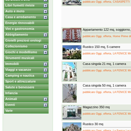
pubblicato Oggi, offerta, CASASPETTI
Libri fumetti riviste
Auto e moto
Casa e arredamento
Energie rinnovabili
Vini e gastronomia
Appartamento 122 mq, soggiorno,
Abbigliamento
pubblicato Oggi, offerta, Home Prime di
Gioielli preziosi orologi
Collezionismo
Rustico 150 mq, 5 camere
Giochi e modellismo
pubblicato Oggi, offerta, LA FENICE
Strumenti musicali
Immobili
Casa singola 21 mq, 1 camera
Viaggi e vacanze
pubblicato Oggi, offerta, LA FENICE
Camping e nautica
Sport e attrezzature
Casa singola 50 mq, 1 camera
Salute e benessere
pubblicato Oggi, offerta, LA FENICE
Infanzia
Animali
Eventi
Magazzino 350 mq
Varie
pubblicato Oggi, offerta, LA FENICE
Rustico 30 mq
pubblicato Oggi, offerta, La Fenice Loc