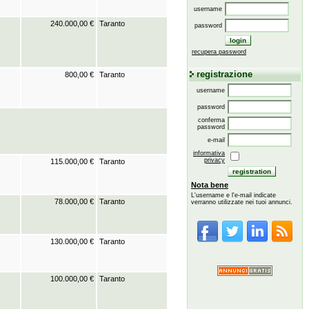
username
240.000,00 €
Taranto
password
recupera password
registrazione
800,00 €
Taranto
username
password
conferma
password
e-mail
informativa
privacy
115.000,00 €
Taranto
Nota bene
L'username e l'e-mail indicate
78.000,00 €
Taranto
verranno utilizzate nei tuoi annunci.
130.000,00 €
Taranto
100.000,00 €
Taranto