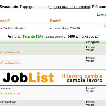
Sweatcoin
, l'app gratuita che
ti paga quando cammini
.
Più cam
Lavor
erchi?
Dove?
ria, Fiat Punto, Bilocale...
es.: Milano, Roma, 00100, NA...
Annunci
Taranto (TA)
(
498
annunci trovati)
[
cambia criterio...
]
categoria
Immobili
Vendita
 MARTINA FRANCA Srl
Immobili
Vendita
 MARTINA FRANCA Srl
1 camera
Immobili
Vendita
 MARTINA FRANCA Srl
ona Grottaglie
Immobili
Vendita