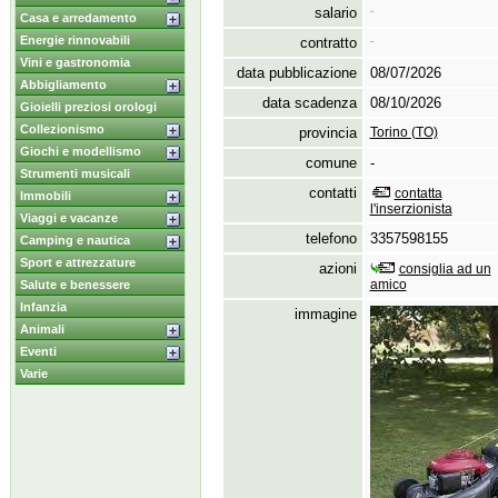
salario
-
Casa e arredamento
Energie rinnovabili
contratto
-
Vini e gastronomia
data pubblicazione
08/07/2026
Abbigliamento
data scadenza
08/10/2026
Gioielli preziosi orologi
Collezionismo
provincia
Torino (TO)
Giochi e modellismo
comune
-
Strumenti musicali
contatti
contatta
Immobili
l'inserzionista
Viaggi e vacanze
telefono
3357598155
Camping e nautica
Sport e attrezzature
azioni
consiglia ad un
amico
Salute e benessere
Infanzia
immagine
Animali
Eventi
Varie