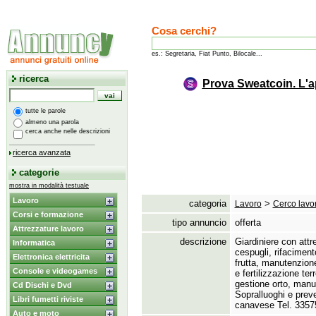
Cosa cerchi?
es.: Segretaria, Fiat Punto, Bilocale...
ricerca
Prova Sweatcoin. L'a
tutte le parole
almeno una parola
cerca anche nelle descrizioni
ricerca avanzata
categorie
mostra in modalità testuale
Lavoro
categoria
>
Lavoro
Cerco lavo
Corsi e formazione
tipo annuncio
offerta
Attrezzature lavoro
descrizione
Giardiniere con attre
Informatica
cespugli,
rifacimento
Elettronica elettricita
frutta,
manutenzione 
Console e videogames
e fertilizzazione terr
gestione orto,
manut
Cd Dischi e Dvd
Sopralluoghi e preven
Libri fumetti riviste
canavese Tel.
3357
Auto e moto