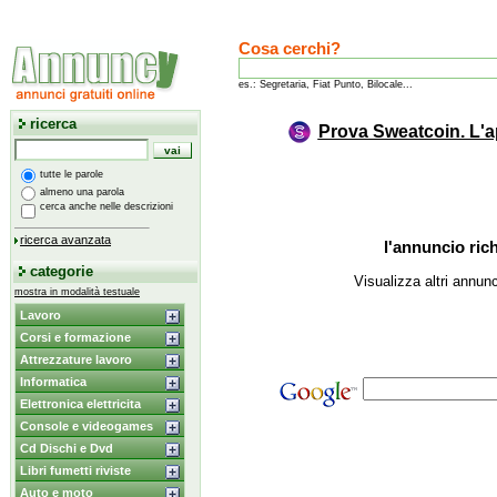
Cosa cerchi?
es.: Segretaria, Fiat Punto, Bilocale...
ricerca
Prova Sweatcoin. L'a
tutte le parole
almeno una parola
cerca anche nelle descrizioni
ricerca avanzata
l'annuncio rich
categorie
Visualizza altri annun
mostra in modalità testuale
Lavoro
Corsi e formazione
Attrezzature lavoro
Informatica
Elettronica elettricita
Console e videogames
Cd Dischi e Dvd
Libri fumetti riviste
Auto e moto