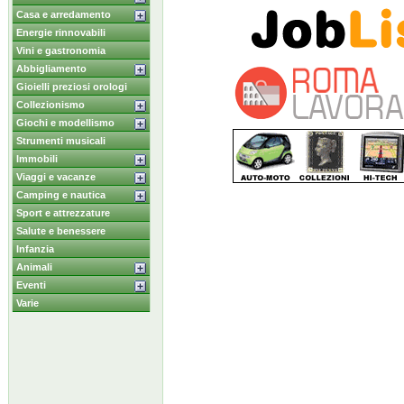
Casa e arredamento
Energie rinnovabili
Vini e gastronomia
Abbigliamento
Gioielli preziosi orologi
Collezionismo
Giochi e modellismo
Strumenti musicali
Immobili
Viaggi e vacanze
Camping e nautica
Sport e attrezzature
Salute e benessere
Infanzia
Animali
Eventi
Varie