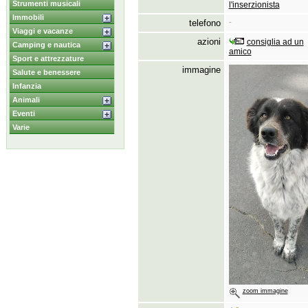
Strumenti musicali
l'inserzionista
Immobili
telefono
-
Viaggi e vacanze
azioni
consiglia ad un
Camping e nautica
amico
Sport e attrezzature
immagine
Salute e benessere
Infanzia
Animali
Eventi
Varie
zoom immagine