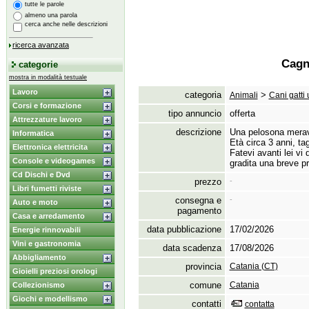
tutte le parole
almeno una parola
cerca anche nelle descrizioni
ricerca avanzata
Cagn
categorie
mostra in modalità testuale
Lavoro
categoria
>
Animali
Cani gatti 
Corsi e formazione
tipo annuncio
offerta
Attrezzature lavoro
descrizione
Una pelosona meravi
Informatica
Età circa 3 anni,
tag
Elettronica elettricita
Fatevi avanti lei vi 
Console e videogames
gradita una breve p
Cd Dischi e Dvd
prezzo
-
Libri fumetti riviste
consegna e
-
Auto e moto
pagamento
Casa e arredamento
data pubblicazione
17/02/2026
Energie rinnovabili
Vini e gastronomia
data scadenza
17/08/2026
Abbigliamento
provincia
Catania (CT)
Gioielli preziosi orologi
comune
Catania
Collezionismo
Giochi e modellismo
contatti
contatta