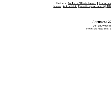
Partners:
JobList - Offerte Lavoro
|
Roma Lav
lavoro
|
Auto e Moto
|
Vendita appartamenti
|
Affi
Annuncy.it 200
current view 
contatta la redazione
|
c