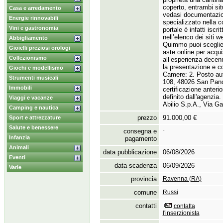
coperto,
entrambi situ
Casa e arredamento
vedasi documentazio
Energie rinnovabili
specializzato nella c
Vini e gastronomia
portale è infatti iscr
nell’elenco dei siti w
Abbigliamento
Quimmo puoi scegliere
Gioielli preziosi orologi
aste online per acqui
Collezionismo
all’esperienza decenna
la presentazione e co
Giochi e modellismo
Camere:
2.
Posto au
Strumenti musicali
108,
48026 San Panc
Immobili
certificazione anteri
definito dall'agenzia.
Viaggi e vacanze
Abilio S.
p.
A.
,
Via Gal
Camping e nautica
prezzo
91.000,00 €
Sport e attrezzature
Salute e benessere
consegna e
-
Infanzia
pagamento
Animali
data pubblicazione
06/08/2026
Eventi
data scadenza
06/09/2026
Varie
provincia
Ravenna (RA)
comune
Russi
contatti
contatta
l'inserzionista