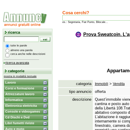
Cosa cerchi?
es.: Segretaria, Fiat Punto, Bilocale...
ricerca
Prova Sweatcoin. L'a
tutte le parole
almeno una parola
cerca anche nelle descrizioni
ricerca avanzata
Appartame
categorie
mostra in modalità testuale
Lavoro
categoria
>
Immobili
Vendita
Corsi e formazione
tipo annuncio
offerta
Attrezzature lavoro
descrizione
Quest’immobile viene
Informatica
cantina e posto auto
Elettronica elettricita
della Libertà 108.
Tra
Console e videogames
abitativo composto da
L’abitazione è raggiu
Cd Dischi e Dvd
internamente si comp
Libri fumetti riviste
finestrato,
camera da 
Auto e moto
proprietà una cantina