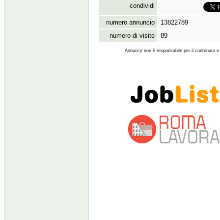
condividi
numero annuncio
13822789
numero di visite
89
Annuncy non è responsabile per il contenuto e l