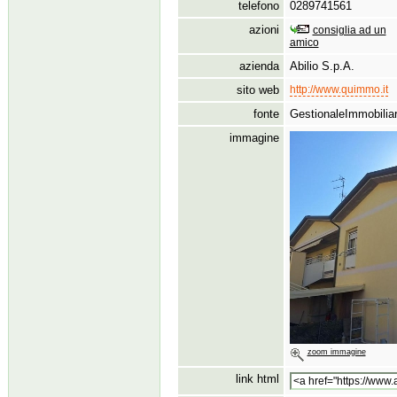
telefono
0289741561
azioni
consiglia ad un
amico
azienda
Abilio S.p.A.
sito web
http://www.quimmo.it
fonte
GestionaleImmobiliar
immagine
zoom immagine
link html