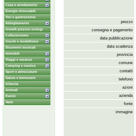
Casa e arredamento
Energie rinnovabili
Vini e gastronomia
prezzo
Abbigliamento
Gioielli preziosi orologi
consegna e pagamento
Collezionismo
data pubblicazione
Giochi e modellismo
data scadenza
Strumenti musicali
Immobili
provincia
Viaggi e vacanze
comune
Camping e nautica
contatti
Sport e attrezzature
Salute e benessere
telefono
Infanzia
azioni
Animali
azienda
Eventi
Varie
fonte
immagine