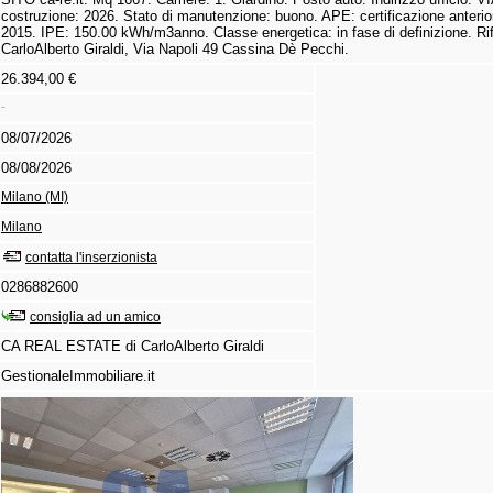
costruzione:
2026.
Stato di manutenzione:
buono.
APE:
certificazione anteri
2015.
IPE:
150.
00 kWh/m3anno.
Classe energetica:
in fase di definizione.
Rif
CarloAlberto Giraldi,
Via Napoli 49 Cassina Dè Pecchi.
26.394,00 €
-
08/07/2026
08/08/2026
Milano (MI)
Milano
contatta l'inserzionista
0286882600
consiglia ad un amico
CA REAL ESTATE di CarloAlberto Giraldi
GestionaleImmobiliare.it