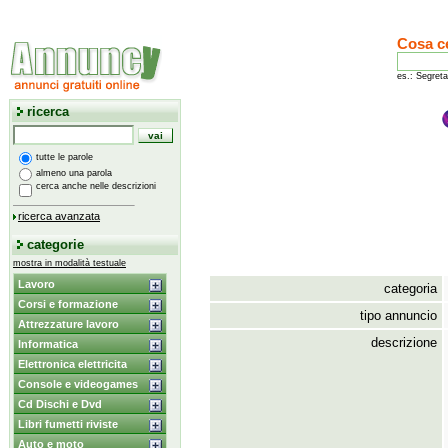
Cosa c
es.: Segreta
ricerca
tutte le parole
almeno una parola
cerca anche nelle descrizioni
ricerca avanzata
categorie
mostra in modalità testuale
Lavoro
categoria
Corsi e formazione
tipo annuncio
Attrezzature lavoro
descrizione
Informatica
Elettronica elettricita
Console e videogames
Cd Dischi e Dvd
Libri fumetti riviste
Auto e moto