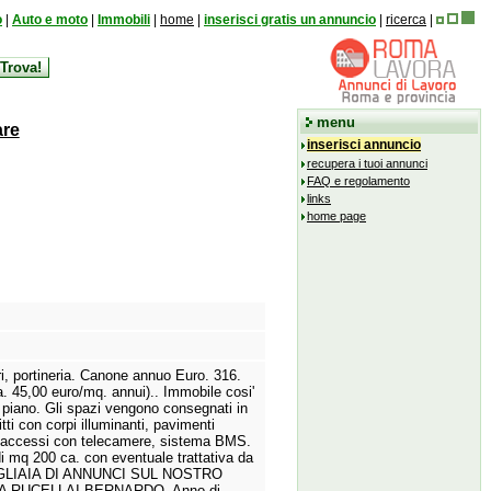
o
|
Auto e moto
|
Immobili
|
home
|
inserisci gratis un annuncio
|
ricerca
|
menu
are
inserisci annuncio
recupera i tuoi annunci
FAQ e regolamento
links
home page
i,
portineria.
Canone annuo Euro.
316.
a.
45,
00 euro/mq.
annui).
.
Immobile cosi'
 piano.
Gli spazi vengono consegnati in
tti con corpi illuminanti,
pavimenti
 accessi con telecamere,
sistema BMS.
di mq 200 ca.
con eventuale trattativa da
IGLIAIA DI ANNUNCI SUL NOSTRO
A RUCELLAI BERNARDO.
Anno di