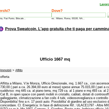
Lavor
erchi?
Dove?
ria, Fiat Punto, Bilocale...
es.: Milano, Roma, 00100, NA...
Prova Sweatcoin. L'app gratuita che ti paga per cammin
Ufficio 1667 mq
>
Immobili
Affitto
offerta
Affitta a Milano,
V.
le Monza,
Ufficio Direzionale,
mq.
1.
667 ca.
,
con ascensor
730,
00 ( pari a ca.
26.
394,
00 euro al mese) spese annue 75.
015,
00 ( pari a c
suddiviso:
mq 445 ca.
al piano terra,
mq 729 ca.
al 1 piano e mq 493 ca.
al 2
Cat B,
in open space con pareti mobili in cristallo,
cablati,
dotati di controsoffi
galleggiante,
climatizzazione a fan coils 4 tubi,
videosorveglianza e controllo
Disponibilita' fino a n.
17 posti auto.
Possibilita' di giardino ad uso esclusivo 
concordare.
Cl.
Energetica:
In fase di definizione Rif.
:
ULACE1797 - Altre M
SITO ca-re.
it.
Mq 1667.
Camere:
1.
Giardino.
Posto auto.
Indirizzo ufficio:
VI