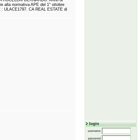
ore alla normativa APE del 1° ottobre
.
:
ULACE1797.
CA REAL ESTATE di
login
username
password