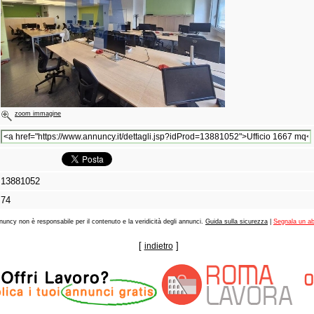
zoom immagine
13881052
74
nuncy non è responsabile per il contenuto e la veridicità degli annunci.
Guida sulla sicurezza
|
Segnala un a
[
]
indietro