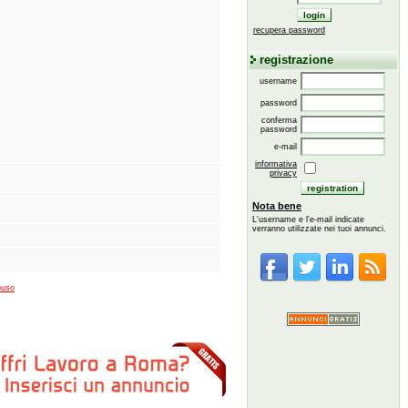
recupera password
registrazione
username
password
conferma
password
e-mail
informativa
privacy
Nota bene
L'username e l'e-mail indicate
verranno utilizzate nei tuoi annunci.
buso