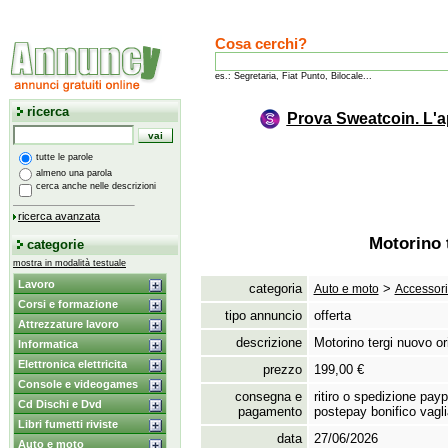
Cosa cerchi?
es.: Segretaria, Fiat Punto, Bilocale...
ricerca
Prova Sweatcoin. L'a
tutte le parole
almeno una parola
cerca anche nelle descrizioni
ricerca avanzata
Motorino 
categorie
mostra in modalità testuale
Lavoro
categoria
>
Auto e moto
Accessori
Corsi e formazione
tipo annuncio
offerta
Attrezzature lavoro
descrizione
Motorino tergi nuovo or
Informatica
Elettronica elettricita
prezzo
199,00 €
Console e videogames
consegna e
ritiro o spedizione payp
Cd Dischi e Dvd
pagamento
postepay bonifico vagli
Libri fumetti riviste
data
27/06/2026
Auto e moto