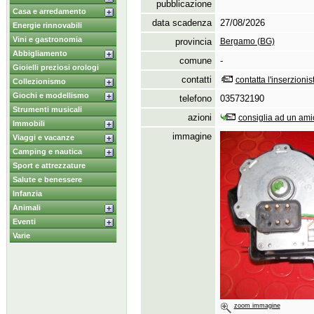
pubblicazione
Casa e arredamento
data scadenza
27/08/2026
Energie rinnovabili
Vini e gastronomia
provincia
Bergamo (BG)
Abbigliamento
comune
-
Gioielli preziosi orologi
contatti
contatta l'inserzionis
Collezionismo
Giochi e modellismo
telefono
035732190
Strumenti musicali
azioni
consiglia ad un ami
Immobili
immagine
Viaggi e vacanze
Camping e nautica
Sport e attrezzature
Salute e benessere
Infanzia
Animali
Eventi
Varie
zoom immagine