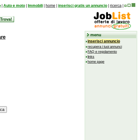
o
|
Auto e moto
|
Immobili
|
home
|
inserisci gratis un annuncio
|
ricerca
|
menu
are
inserisci annuncio
recupera i tuoi annunci
FAQ e regolamento
links
home page