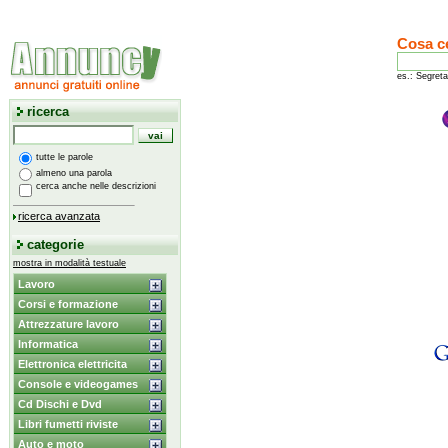
Cosa c
es.: Segreta
ricerca
tutte le parole
almeno una parola
cerca anche nelle descrizioni
ricerca avanzata
categorie
mostra in modalità testuale
Lavoro
Corsi e formazione
Attrezzature lavoro
Informatica
Elettronica elettricita
Console e videogames
Cd Dischi e Dvd
Libri fumetti riviste
Auto e moto