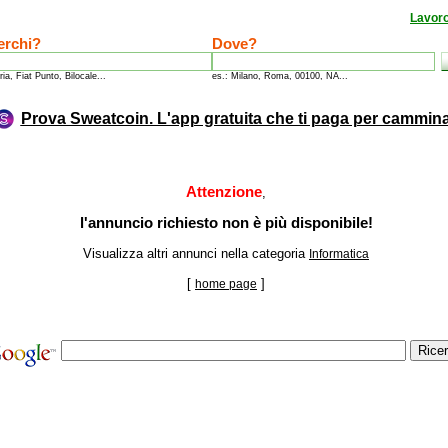
Lavor
erchi?
Dove?
ria, Fiat Punto, Bilocale...
es.: Milano, Roma, 00100, NA...
Prova Sweatcoin. L'app gratuita che ti paga per cammin
Attenzione
,
l'annuncio richiesto non è più disponibile!
Visualizza altri annunci nella categoria
Informatica
[
]
home page